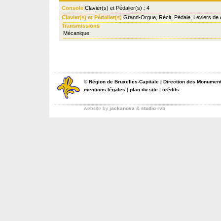
Console
Clavier(s) et Pédalier(s) : 4
Clavier(s) et Pédalier(s)
Grand-Orgue, Récit, Pédale, Leviers de
Transmissions
Mécanique
©
Région de Bruxelles-Capitale
|
Direction des Monument
mentions légales
|
plan du site
|
crédits
website by
jackanova
&
studio rvb