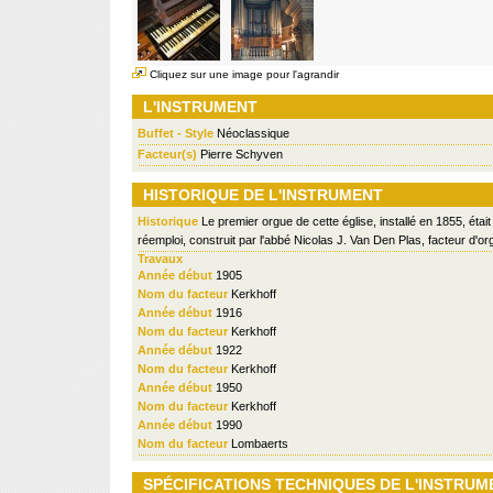
Cliquez sur une image pour l'agrandir
L'INSTRUMENT
Buffet - Style
Néoclassique
Facteur(s)
Pierre Schyven
HISTORIQUE DE L'INSTRUMENT
Historique
Le premier orgue de cette église, installé en 1855, étai
réemploi, construit par l'abbé Nicolas J. Van Den Plas, facteur d'o
Travaux
Année début
1905
Nom du facteur
Kerkhoff
Année début
1916
Nom du facteur
Kerkhoff
Année début
1922
Nom du facteur
Kerkhoff
Année début
1950
Nom du facteur
Kerkhoff
Année début
1990
Nom du facteur
Lombaerts
SPÉCIFICATIONS TECHNIQUES DE L'INSTRUM