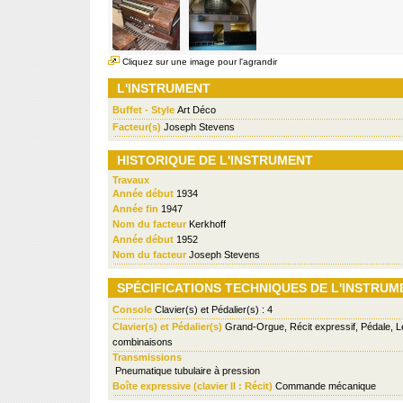
Cliquez sur une image pour l'agrandir
L'INSTRUMENT
Buffet - Style
Art Déco
Facteur(s)
Joseph Stevens
HISTORIQUE DE L'INSTRUMENT
Travaux
Année début
1934
Année fin
1947
Nom du facteur
Kerkhoff
Année début
1952
Nom du facteur
Joseph Stevens
SPÉCIFICATIONS TECHNIQUES DE L'INSTRUM
Console
Clavier(s) et Pédalier(s) : 4
Clavier(s) et Pédalier(s)
Grand-Orgue, Récit expressif, Pédale, L
combinaisons
Transmissions
Pneumatique tubulaire à pression
Boîte expressive (clavier II : Récit)
Commande mécanique