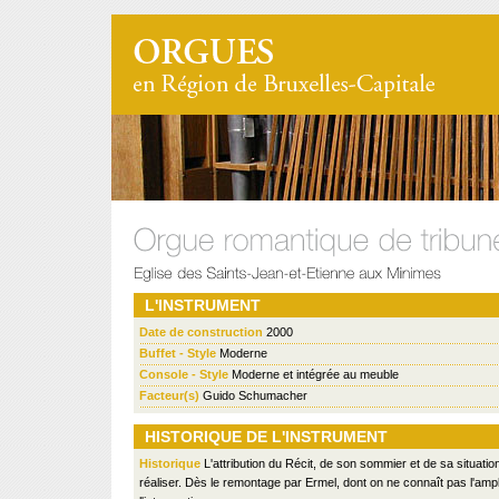
L'INSTRUMENT
Date de construction
2000
Buffet - Style
Moderne
Console - Style
Moderne et intégrée au meuble
Facteur(s)
Guido Schumacher
HISTORIQUE DE L'INSTRUMENT
Historique
L'attribution du Récit, de son sommier et de sa situation 
réaliser. Dès le remontage par Ermel, dont on ne connaît pas l'amp