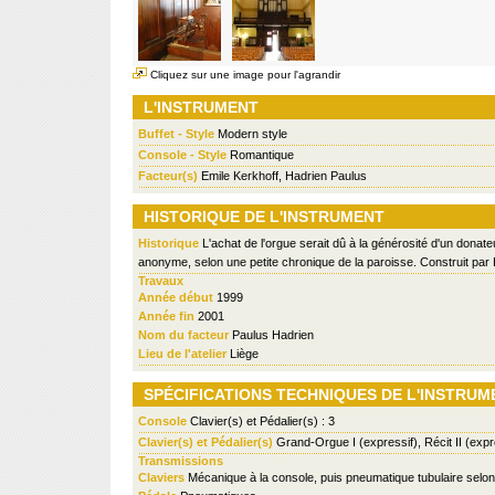
Cliquez sur une image pour l'agrandir
L'INSTRUMENT
Buffet - Style
Modern style
Console - Style
Romantique
Facteur(s)
Emile Kerkhoff, Hadrien Paulus
HISTORIQUE DE L'INSTRUMENT
Historique
L'achat de l'orgue serait dû à la générosité d'un donateu
anonyme, selon une petite chronique de la paroisse. Construit par E
Travaux
Année début
1999
Année fin
2001
Nom du facteur
Paulus Hadrien
Lieu de l'atelier
Liège
SPÉCIFICATIONS TECHNIQUES DE L'INSTRUM
Console
Clavier(s) et Pédalier(s) : 3
Clavier(s) et Pédalier(s)
Grand-Orgue I (expressif), Récit II (expr
Transmissions
Claviers
Mécanique à la console, puis pneumatique tubulaire selon