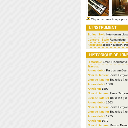
Cliquez sur une image pour l
L'INSTRUMENT
Buffet - Style
Néo-roman class
Console - Style
Romantique
Facteur(s)
Joseph Merklin, Pi
HISTORIQUE DE L'I
Historique
Emile II Kerkhoff a
Travaux
Année début
Fin des années
Nom du facteur
Pierre Schyv
Lieu de l'atelier
Bruxelles (Ixel
Année début
1889
Année fin
1890
Nom du facteur
Pierre Schyv
Lieu de l'atelier
Bruxelles (Ixel
Année début
1903
Nom du facteur
Pierre Schyv
Lieu de l'atelier
Bruxelles (Ixel
Année début
1975
Année fin
1977
Nom du facteur
Maison Delmo