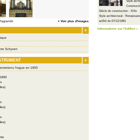
Style arch
Constructi
Siècle de construction : XIXe
Style architectural : Renaissa
'agrandir
+ Voir plus d'images
arrêté du 07/12/1981
Informations sur l'édifice »
+
ique
erre Schyven
NSTRUMENT
+
 entretenu l'orgue en 1955
 1880
en
les)
en
les)
en
les)
tte