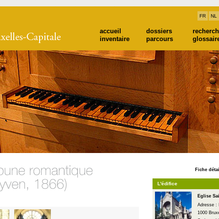
FR
NL
accueil
dossiers
recherc
inventaire
parcours
glossair
Fiche détai
L'édifice
Eglise Sa
Adresse : 
1000 Bruxe