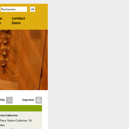
he
contact
e
liens
llée
Imprimer
inte-Catherine
Place Sainte-Catherine, 50
lles