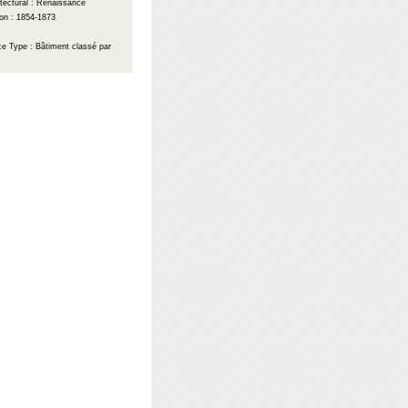
itectural : Renaissance
on : 1854-1873
nce
Type : Bâtiment classé par