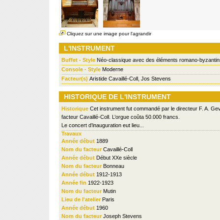
Cliquez sur une image pour l'agrandir
L'INSTRUMENT
Buffet - Style
Néo-classique avec des éléments romano-byzantin
Console - Style
Moderne
Facteur(s)
Aristide Cavaillé-Coll, Jos Stevens
HISTORIQUE DE L'INSTRUMENT
Historique
Cet instrument fut commandé par le directeur F. A. Ge
facteur Cavaillé-Coll. L’orgue coûta 50.000 francs.
Le concert d’inauguration eut lieu...
Travaux
Année début
1889
Nom du facteur
Cavaillé-Coll
Année début
Début XXe siècle
Nom du facteur
Bonneau
Année début
1912-1913
Année fin
1922-1923
Nom du facteur
Mutin
Lieu de l'atelier
Paris
Année début
1960
Nom du facteur
Joseph Stevens