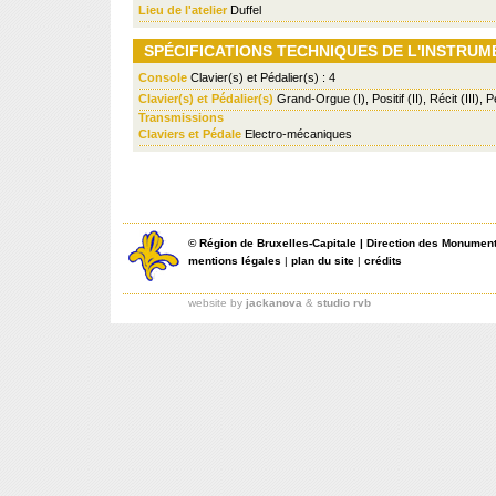
Lieu de l'atelier
Duffel
SPÉCIFICATIONS TECHNIQUES DE L'INSTRUM
Console
Clavier(s) et Pédalier(s) : 4
Clavier(s) et Pédalier(s)
Grand-Orgue (I), Positif (II), Récit (III), 
Transmissions
Claviers et Pédale
Electro-mécaniques
©
Région de Bruxelles-Capitale
|
Direction des Monument
mentions légales
|
plan du site
|
crédits
website by
jackanova
&
studio rvb