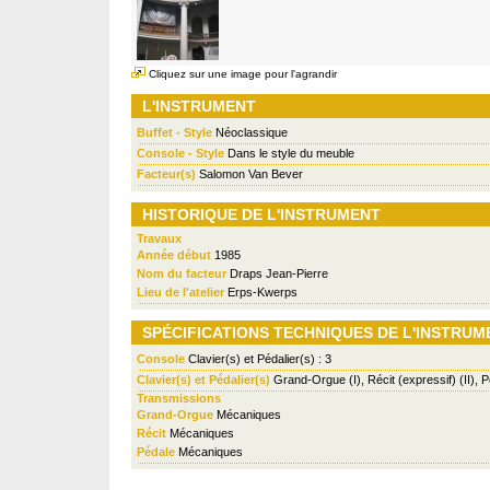
Cliquez sur une image pour l'agrandir
L'INSTRUMENT
Buffet - Style
Néoclassique
Console - Style
Dans le style du meuble
Facteur(s)
Salomon Van Bever
HISTORIQUE DE L'INSTRUMENT
Travaux
Année début
1985
Nom du facteur
Draps Jean-Pierre
Lieu de l'atelier
Erps-Kwerps
SPÉCIFICATIONS TECHNIQUES DE L'INSTRUM
Console
Clavier(s) et Pédalier(s) : 3
Clavier(s) et Pédalier(s)
Grand-Orgue (I), Récit (expressif) (II), 
Transmissions
Grand-Orgue
Mécaniques
Récit
Mécaniques
Pédale
Mécaniques