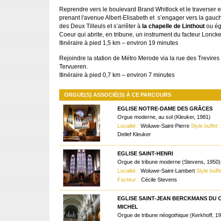
Reprendre vers le boulevard Brand Whitlock et le traverser 
prenant l'avenue Albert-Elisabeth et s’engager vers la gau
des Deux Tilleuls et s’arrêter à
la chapelle de Linthout
ou ég
Coeur qui abrite, en tribune, un instrument du facteur Loncke
Itinéraire à pied 1,5 km – environ 19 minutes
Rejoindre la station de Métro Merode via la rue des Trevires
Tervueren.
Itinéraire à pied 0,7 km – environ 7 minutes
ORGUE(S) ASSOCIÉ(S) À CE PARCOURS
EGLISE NOTRE-DAME DES GRÂCES
Orgue moderne, au sol (Kleuker, 1981)
Localité :
Woluwe-Saint-Pierre
Style buffet :
Detlef Kleuker
EGLISE SAINT-HENRI
Orgue de tribune moderne (Stevens, 1950)
Localité :
Woluwe-Saint-Lambert
Style buffe
Facteur :
Cécile Stevens
EGLISE SAINT-JEAN BERCKMANS DU 
MICHEL
Orgue de tribune néogothique (Kerkhoff, 1