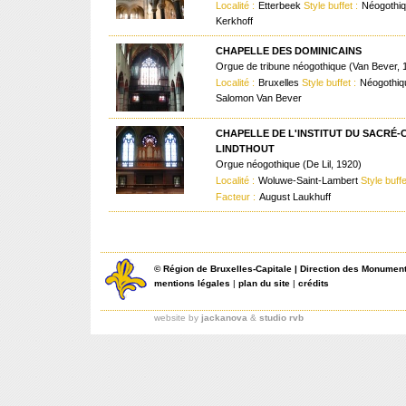
Localité :
Etterbeek
Style buffet :
Néogothi
Kerkhoff
CHAPELLE DES DOMINICAINS
Orgue de tribune néogothique (Van Bever, 
Localité :
Bruxelles
Style buffet :
Néogothi
Salomon Van Bever
CHAPELLE DE L'INSTITUT DU SACRÉ
LINDTHOUT
Orgue néogothique (De Lil, 1920)
Localité :
Woluwe-Saint-Lambert
Style buffe
Facteur :
August Laukhuff
©
Région de Bruxelles-Capitale
|
Direction des Monument
mentions légales
|
plan du site
|
crédits
website by
jackanova
&
studio rvb