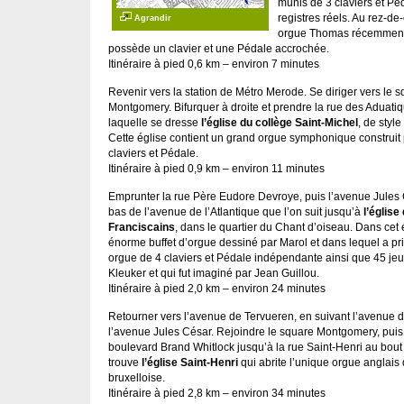
munis de 3 claviers et Pé
registres réels. Au rez-d
Agrandir
orgue Thomas récemment 
possède un clavier et une Pédale accrochée.
Itinéraire à pied 0,6 km – environ 7 minutes
Revenir vers la station de Métro Merode. Se diriger vers le 
Montgomery. Bifurquer à droite et prendre la rue des Aduati
laquelle se dresse
l’église du collège Saint-Michel
, de styl
Cette église contient un grand orgue symphonique construit
claviers et Pédale.
Itinéraire à pied 0,9 km – environ 11 minutes
Emprunter la rue Père Eudore Devroye, puis l’avenue Jules 
bas de l’avenue de l’Atlantique que l’on suit jusqu’à
l’église
Franciscains
, dans le quartier du Chant d’oiseau. Dans cet 
énorme buffet d’orgue dessiné par Marol et dans lequel a pr
orgue de 4 claviers et Pédale indépendante ainsi que 45 jeux
Kleuker et qui fut imaginé par Jean Guillou.
Itinéraire à pied 2,0 km – environ 24 minutes
Retourner vers l’avenue de Tervueren, en suivant l’avenue de
l’avenue Jules César. Rejoindre le square Montgomery, puis 
boulevard Brand Whitlock jusqu’à la rue Saint-Henri au bout
trouve
l’église Saint-Henri
qui abrite l’unique orgue anglais 
bruxelloise.
Itinéraire à pied 2,8 km – environ 34 minutes