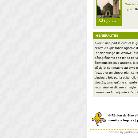
Siècle d
Type
: Bâ
Agrandir
GÉNÉRALITÉS
Avec d’une part la cure et la g
centre d’exploitation agricole 
l’ancien village de Woluwe, ét
désagréments des fonds de vall
éléments les plus anciens, la p
siècle et se rattache au style 
façade et un chevet plat, comm
plusieurs fois par la suite, ell
ajoutés, ainsi qu’une chapelle
reconstruit et décoré en style
néo-roman fut adjointe à l’anc
©
Région de Bruxel
mentions légales
|
website by
jackano