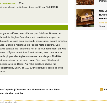
Patrick
e construction :
XIIe
timent classé partiellement par arrêté du 27/04/1942
ORGUE
ROMAN
D'HOND
Style b
Smet ,
range aux dîmes, avec d’autre part l’Hof van Brussel, le
d’autrefois, l’église Saint-Lambert constitue le noyau de
abli sur le versant du ruisseau du même nom, évitant ainsi les
ée. L’origine historique de l’église reste obscure. Ses
artie centrale de l’ancienne nef et la tour, remontent au XIIe
roman. L’église devait être à nef unique, avec une tour en
e la plupart des églises romanes des villages. Modifiée
e vit agrandir sa nef et son chœur. Des bas-côtés furent
 dédiée à Notre-Dame. Au XIXe siècle, le chœur fut
 néogothique. Enfin, en 1938, une nouvelle église de style
ienne.
les-Capitale
|
Direction des Monuments et des Sites
RS
plan du site
|
crédits
va
&
studio rvb