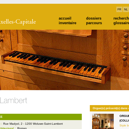
FR
NL
accueil
dossiers
recherc
inventaire
parcours
glossair
Orgue(s) présent(s) dans 
ORGUE
CE
(COLL
 :
Rue Madyol, 2 - 1200 Woluwe-Saint-Lambert
Style b
chitectural :
Roman