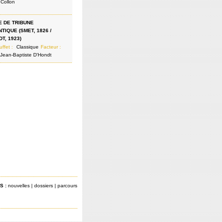
 Collon
 DE TRIBUNE
TIQUE (SMET, 1826 /
T, 1923)
uffet :
Classique
Facteur :
 Jean-Baptiste D'Hondt
S :
nouvelles
|
dossiers
|
parcours