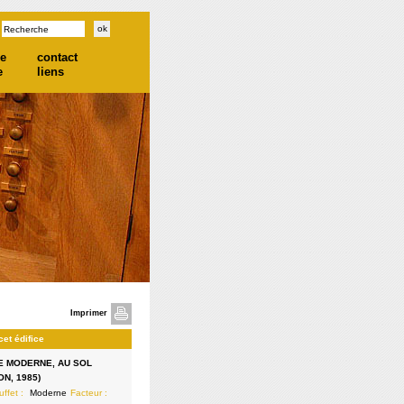
he
contact
e
liens
Imprimer
cet édifice
 MODERNE, AU SOL
ON, 1985)
uffet :
Moderne
Facteur :