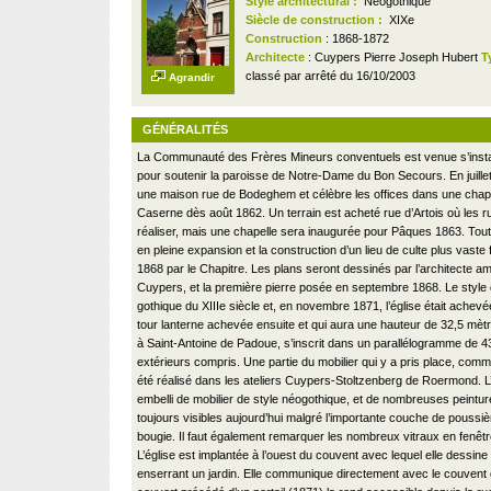
Style architectural :
Néogothique
Siècle de construction :
XIXe
Construction
: 1868-1872
Architecte
: Cuypers Pierre Joseph Hubert
T
classé par arrêté du 16/10/2003
Agrandir
GÉNÉRALITÉS
La Communauté des Frères Mineurs conventuels est venue s’install
pour soutenir la paroisse de Notre-Dame du Bon Secours. En juille
une maison rue de Bodeghem et célèbre les offices dans une chape
Caserne dès août 1862. Un terrain est acheté rue d’Artois où les r
réaliser, mais une chapelle sera inaugurée pour Pâques 1863. Toutef
en pleine expansion et la construction d’un lieu de culte plus vaste 
1868 par le Chapitre. Les plans seront dessinés par l’architecte a
Cuypers, et la première pierre posée en septembre 1868. Le style d
gothique du XIIIe siècle et, en novembre 1871, l’église était achevée
tour lanterne achevée ensuite et qui aura une hauteur de 32,5 mètre
à Saint-Antoine de Padoue, s’inscrit dans un parallélogramme de 
extérieurs compris. Une partie du mobilier qui y a pris place, comme
été réalisé dans les ateliers Cuypers-Stoltzenberg de Roermond. L’i
embelli de mobilier de style néogothique, et de nombreuses peintu
toujours visibles aujourd’hui malgré l’importante couche de poussiè
bougie. Il faut également remarquer les nombreux vitraux en fenêt
L’église est implantée à l’ouest du couvent avec lequel elle dessine
enserrant un jardin. Elle communique directement avec le couvent