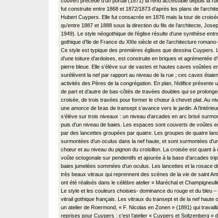
couvert précédé d’un portail (1871) la rend accessible depuis la rue 
fut construite entre 1868 et 1872/1873 d’après les plans de l’archi
Hubert Cuypers. Elle fut consacrée en 1876 mais la tour de croisé
qu’entre 1887 et 1888 sous la direction du fils de l’architecte, Jo
1949). Le style néogothique de l’église résulte d’une synthèse entre
gothique d’Ile de France du XIIIe siècle et de l’architecture roman
Ce style est typique des premières églises que dessina Cuypers. L
d’une toiture d’ardoises, est construite en briques et agrémentée d
pierre bleue. Elle s’élève sur de vastes et hautes caves voûtées e
surélèvent la nef par rapport au niveau de la rue ; ces caves étai
activités des Pères de la congrégation. En plan, l’édifice présente 
de part et d’autre de bas-côtés de travées doubles qui se prolongen
croisée, de trois travées pour former le chœur à chevet plat. Au ni
une amorce de bras de transept s’avance vers le jardin. A l’intérieur
s’élève sur trois niveaux : un niveau d’arcades en arc brisé surmon
puis d’un niveau de baies. Les espaces sont couverts de voûtes en 
par des lancettes groupées par quatre. Les groupes de quatre lan
surmontées d’un oculus dans la nef haute, et sont surmontées d’u
chœur et au niveau du pignon du croisillon. La croisée est quant à e
voûte octogonale sur pendentifs et ajourée à la base d’arcades tr
baies jumelées sommées d’un oculus. Les lancettes et la rosace 
très beaux vitraux qui reprennent des scènes de la vie de saint An
ont été réalisés dans le célèbre atelier « Maréchal et Champigneul
Le style et les couleurs choisies- dominance du rouge et du bleu – r
vitrail gothique français. Les vitraux du transept et de la nef haute 
un atelier de Roermond, « F. Nicolas en Zonen » (1891) qui travaill
reprises pour Cuypers ; c’est l’atelier « Cuypers et Soltzenberg 