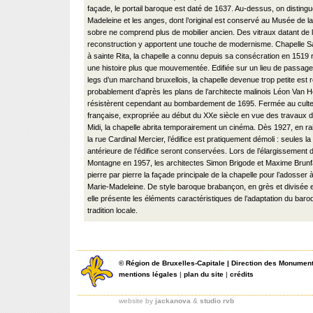
façade, le portail baroque est daté de 1637. Au-dessus, on distingu
Madeleine et les anges, dont l’original est conservé au Musée de la Vi
sobre ne comprend plus de mobilier ancien. Des vitraux datant de 
reconstruction y apportent une touche de modernisme. Chapelle S
à sainte Rita, la chapelle a connu depuis sa consécration en 1519
une histoire plus que mouvementée. Edifiée sur un lieu de passage
legs d’un marchand bruxellois, la chapelle devenue trop petite est 
probablement d’après les plans de l’architecte malinois Léon Van H
résistèrent cependant au bombardement de 1695. Fermée au culte 
française, expropriée au début du XXe siècle en vue des travaux de
Midi, la chapelle abrita temporairement un cinéma. Dès 1927, en ra
la rue Cardinal Mercier, l’édifice est pratiquement démoli : seules la 
antérieure de l’édifice seront conservées. Lors de l’élargissement d
Montagne en 1957, les architectes Simon Brigode et Maxime Brunf
pierre par pierre la façade principale de la chapelle pour l’adosser à
Marie-Madeleine. De style baroque brabançon, en grès et divisée e
elle présente les éléments caractéristiques de l’adaptation du baroqu
tradition locale.
©
Région de Bruxelles-Capitale
|
Direction des Monument
mentions légales
|
plan du site
|
crédits
website by
jackanova
&
studio rvb