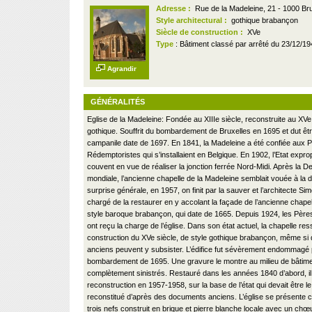
Adresse :
Rue de la Madeleine, 21 - 1000 Bru
Style architectural :
gothique brabançon
Siècle de construction :
XVe
Type
: Bâtiment classé par arrêté du 23/12/1
Agrandir
GÉNÉRALITÉS
Eglise de la Madeleine: Fondée au XIIIe siècle, reconstruite au XVe 
gothique. Souffrit du bombardement de Bruxelles en 1695 et dut êt
campanile date de 1697. En 1841, la Madeleine a été confiée aux 
Rédemptoristes qui s’installaient en Belgique. En 1902, l’Etat expropr
couvent en vue de réaliser la jonction ferrée Nord-Midi. Après la
mondiale, l’ancienne chapelle de la Madeleine semblait vouée à la dé
surprise générale, en 1957, on finit par la sauver et l’architecte Si
chargé de la restaurer en y accolant la façade de l’ancienne chape
style baroque brabançon, qui date de 1665. Depuis 1924, les Pèr
ont reçu la charge de l’église. Dans son état actuel, la chapelle r
construction du XVe siècle, de style gothique brabançon, même si
anciens peuvent y subsister. L’édifice fut sévèrement endommagé 
bombardement de 1695. Une gravure le montre au milieu de bâtime
complètement sinistrés. Restauré dans les années 1840 d’abord, il a 
reconstruction en 1957-1958, sur la base de l’état qui devait être le
reconstitué d’après des documents anciens. L’église se présente 
trois nefs construit en brique et pierre blanche locale avec un chœ