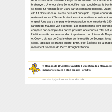
reconstruire la nef centrale. Ce qui fut fait au milieu du XVe siècle 
brabançon. Une tour d’entrée fut édifiée mais, touchée par le bo
sa flèche fut remplacée en 1699 par un campanile baroque. Quant à
elle fut alors rasée au niveau de la nef principale. L’église connut d
restaurations au XIXe siècle destinées à lui restituer, et même à a
original. Une autre campagne de restauration fut entreprise de 19
l’architecte Maurice Van Ysendijck. Les modifications sont clairemen
compare par exemple des cartes postales anciennes à l’état actuel
L’édifice recèle des œuvres d’art importantes : sculptures de Duq
et Cosyn, vitraux de Charle Albert sur le modèle de Bourges, font
siècle, tableaux de grande qualité. Enfin, c’est à l’église de la chap
monument funéraire de Pierre Breughel l’Ancien.
©
Région de Bruxelles-Capitale
|
Direction des Monument
mentions légales
|
plan du site
|
crédits
website by
jackanova
&
studio rvb