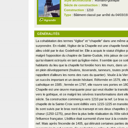
Style architectural :
Romano-gothique
Siècle de construction :
XIIIe
Construction
: 1210
Type
: Bâtiment classé par arrêté du 04/03/1
Agrandir
GÉNÉRALITÉS
La cohabitation des termes “église” et “chapelle” dans une même a
surprendre. En réalité, l’église de la Chapelle est une chapelle fon
alleu cédé par le duc Godefroid Ier. Elle a acquis le statut d’église 
malgré l’opposition du chapitre de Sainte-Gudule, très jaloux de c
qui lui étaient octroyés en tant qu’église-mère. Il semble que ce so
habitants du lieu que la chapelle fut fondée hors les murs, dans un 
en plein développement (foulons, tisserands, tanneurs, toutes pro
rappellent d’ailleurs les noms des rues du quartier). Vouée à la Vier
un succès important et un destin hésitant. Réformée en 1579, elle 
catholique en 1585 ; fermée en 1797, elle rouvre ses portes en 1803
Chapelle est une œuvre marquante pour qui veut étudier la transiti
vers le gothique, et ce malgré les sévères transformations dont elle 
siècle. Sa construction commença vers 1210 par la nef. Le bras su
chapelle de la Sainte-Croix sont édifiés vers 1215-1225 en transit
Ils sont suivis par le bras nord du transept et ses deux chapelles 
chœur (1250-1275), peut-être la plus belle réalisation du XIIIe siècl
l’influence française. L’édifice était surmonté d’une tour à la croisée
nef. Mais après l’incendie de 1405, qui détruisit certaines parties de l’é