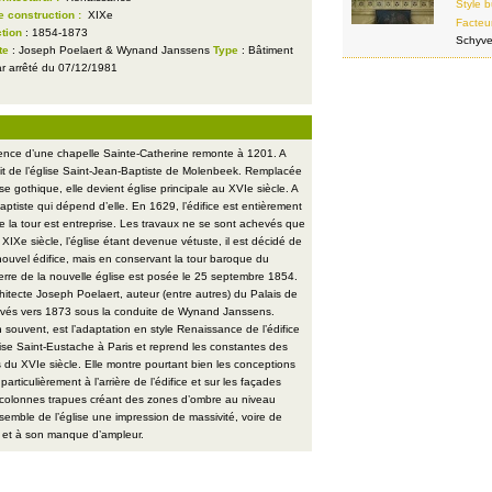
Style b
e construction :
XIXe
Facteu
tion
: 1854-1873
Schyv
te
: Joseph Poelaert & Wynand Janssens
Type
: Bâtiment
ar arrêté du 07/12/1981
tence d’une chapelle Sainte-Catherine remonte à 1201. A
it de l’église Saint-Jean-Baptiste de Molenbeek. Remplacée
e gothique, elle devient église principale au XVIe siècle. A
ptiste qui dépend d’elle. En 1629, l’édifice est entièrement
de la tour est entreprise. Les travaux ne se sont achevés que
XIXe siècle, l’église étant devenue vétuste, il est décidé de
 nouvel édifice, mais en conservant la tour baroque du
ierre de la nouvelle église est posée le 25 septembre 1854.
chitecte Joseph Poelaert, auteur (entre autres) du Palais de
hevés vers 1873 sous la conduite de Wynand Janssens.
on souvent, est l’adaptation en style Renaissance de l’édifice
glise Saint-Eustache à Paris et reprend les constantes des
 du XVIe siècle. Elle montre pourtant bien les conceptions
articulièrement à l’arrière de l’édifice et sur les façades
de colonnes trapues créant des zones d’ombre au niveau
nsemble de l’église une impression de massivité, voire de
u et à son manque d’ampleur.