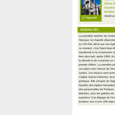
Siècle d
Construc
Architec
classé p
Agrandir
GÉNÉRALITÉS
La première mention de l’exis
l’époque, la chapelle dépenda
au XIV-XVe siècle par une églis
ce moment, c’est Saint-Jean-Ba
transformé et la construction 
bien plus tard, après 1664. Au 
la démolir et de construire un
premier édifice. La première p
Les plans sont l’œuvre de l’ar
Justice. Les travaux sont ac
L’église Sainte-Catherine, lit-
gothique. Elle s’inspire de l’é
façades des églises françaises
très personnelles de Poelaert, p
latérales, avec les galeries 
supérieur. Il se dégage de l’e
lourdeur, due à son côté trap