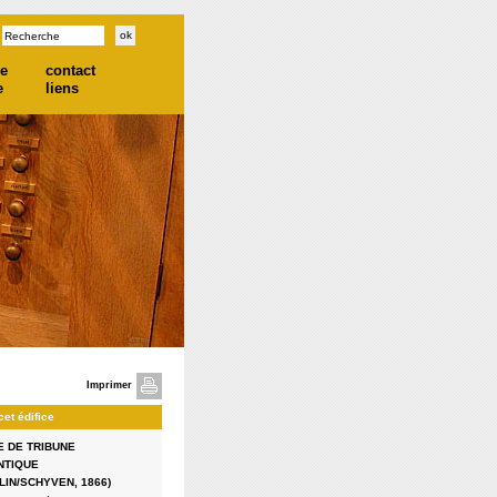
he
contact
e
liens
Imprimer
cet édifice
 DE TRIBUNE
NTIQUE
LIN/SCHYVEN, 1866)