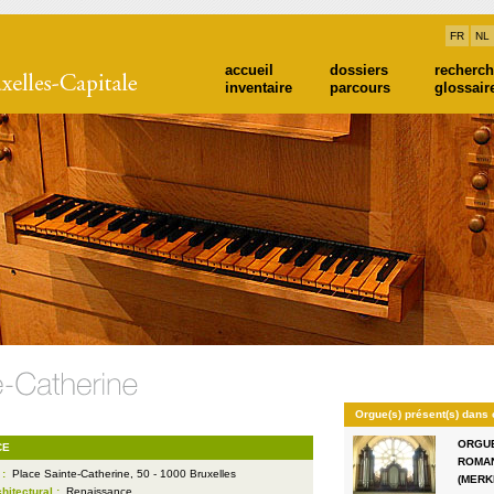
FR
NL
accueil
dossiers
recherc
inventaire
parcours
glossair
Orgue(s) présent(s) dans 
ORGUE
CE
ROMA
 :
Place Sainte-Catherine, 50 - 1000 Bruxelles
(MERK
chitectural :
Renaissance