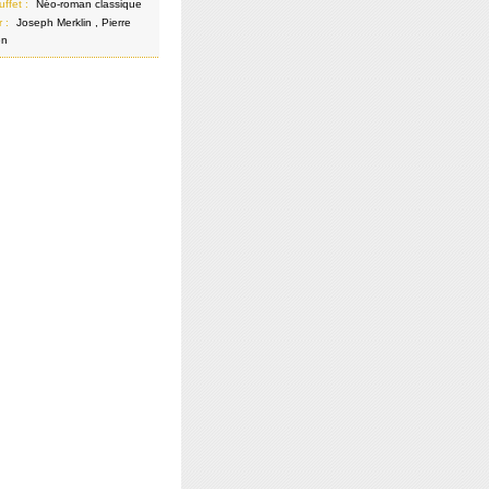
uffet :
Néo-roman classique
r :
Joseph Merklin , Pierre
en