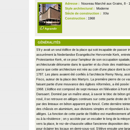
Adresse :
Nouveau Marché aux Grains, 8 - 1
Style architectural :
Moderne
Siècle de construction :
XXe
Construction
: 1968
Agrandir
GÉNÉRALITÉS
S’il y avait un seul édifice de la place qui soit incapable de passer 
assurément la Nederlandse Evangelische Hervormde Kerk, entret
Protestantse Kerk, et ce pour l’ampleur de son occupation spatial
architecturale détonante dans le quartier et du choix des matériaux
parce que cette architecture est née au coin d’une place dont la c
1787. Les plans avaient été confiés à l’architecte Remy Nivoy, ass
Fisco, auteur de la place des Martyrs. La première pierre de ce vas
faisant partie d’une mouvance des églises réformées, a été posée
1968. L’édifice est composé de sept niveaux en l’élévation à front d
Dansaert. Dominé par un maître atout, à savoir le bloc de béton gri
rosé, il se retrouve en allèges continues sur cette partie droite de l
par des linteaux en béton apparent gris foncé. Cette dernière teint
des châssis en aluminium, aux divisions simples et répondant à la 
allèges. La fonction de cette partie de l’édifice est manifestement af
ou à la résidence ; on y accède par un escalier le long de la mitoye
vers la place, le rez-de-chaussée utilise l’ancienne disposition des
pour éclairer les locaux en demi-sous-sol. S’élève ensuite une larg