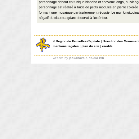
personnage debout en tunique blanche et cheveux longs, au visag
personnage est réalisé à l’aide de petits modules en pierre coloré
formant une mosaïque particulièrement réussie. Le mur longitudinal 
négatif du claustra géant observé à l’extérieur.
©
Région de Bruxelles-Capitale
|
Direction des Monument
mentions légales
|
plan du site
|
crédits
website by
jackanova
&
studio rvb