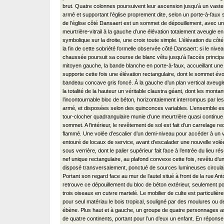
brut. Quatre colonnes poursuivent leur ascension jusqu’à un vaste
armé et supportant l’église proprement dite, selon un porte-à-faux si
de l’église côté Dansaert est un sommet de dépouillement, avec un
meurtrière-vitrail à la gauche d’une élévation totalement aveugle en
symbolique sur la droite, une croix toute simple. L’élévation du côt
la fin de cette sobriété formelle observée côté Dansaert: si le nive
chaussée poursuit sa course de blanc vêtu jusqu’à l’accès principa
mitoyen gauche, la bande blanche en porte-à-faux, accueillant une 
supporte cette fois une élévation rectangulaire, dont le sommet évo
bandeau concave gris foncé. À la gauche d’un plan vertical aveug
la totalité de la hauteur un véritable claustra géant, dont les montan
l’incontournable bloc de béton, horizontalement interrompus par le
armé, et disposées selon des quinconces variables. L’ensemble e
tour-clocher quadrangulaire munie d’une meurtrière quasi continue
sommet. A l’intérieur, le revêtement de sol est fait d’un carrelage re
flammé. Une volée d’escalier d’un demi-niveau pour accéder à un va
entouré de locaux de service, avant d’escalader une nouvelle volée
sous verrière, dont le palier supérieur fait face à l’entrée du lieu ré
nef unique rectangulaire, au plafond convexe cette fois, revêtu d’u
disposé transversalement, ponctué de sources lumineuses circula
Portant son regard face au mur de l’autel situé à front de la rue An
retrouve ce dépouillement du bloc de béton extérieur, seulement po
trois oiseaux en cuivre martelé. Le mobilier de culte est particuliè
pour seul matériau le bois tropical, souligné par des moulures ou d
ébène. Plus haut et à gauche, un groupe de quatre personnages a
de quatre continents, portant pour l’un d’eux un enfant. En réponse