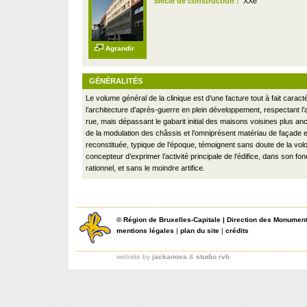
Siècle de construction :
XXe
Agrandir
GÉNÉRALITÉS
Le volume général de la clinique est d’une facture tout à fait caract
l’architecture d’après-guerre en plein développement, respectant l’
rue, mais dépassant le gabarit initial des maisons voisines plus an
de la modulation des châssis et l’omniprésent matériau de façade e
reconstituée, typique de l’époque, témoignent sans doute de la vol
concepteur d’exprimer l’activité principale de l’édifice, dans son f
rationnel, et sans le moindre artifice.
©
Région de Bruxelles-Capitale
|
Direction des Monument
mentions légales
|
plan du site
|
crédits
website by
jackanova
&
studio rvb