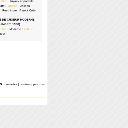
uffet :
Tuyaux apparents
uffet
Facteur :
Joseph
 , Roethinger , Patrick Collon
E DE CHOEUR MODERNE
HINGER, 1968)
uffet :
Moderne
Facteur :
nger
S :
nouvelles
|
dossiers
|
parcours