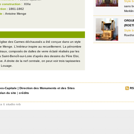
Style b
e construction :
XIXe
sans b
tion
: 1861-1862
Merklin
te
: Antoine Menge
ORGU
(ROET
Style b
Roethi
'église des Carmes déchaussés a été conçue dans un style
te Menge. L'intérieur inspire au recueillement. La pénombre
vitraux, composés de dalles de verre éclaté réalisés par les
 Saint-Benoît-sur-Loire d'après des dessins du Père Eloi,
e. A droite de la nef centrale, on peut voir trois tapisseries
t Louage.
les-Capitale
|
Direction des Monuments et des Sites
RS
plan du site
|
crédits
va
&
studio rvb