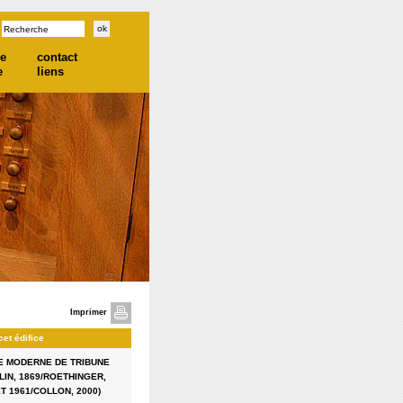
he
contact
e
liens
Imprimer
cet édifice
 MODERNE DE TRIBUNE
LIN, 1869/ROETHINGER,
ET 1961/COLLON, 2000)