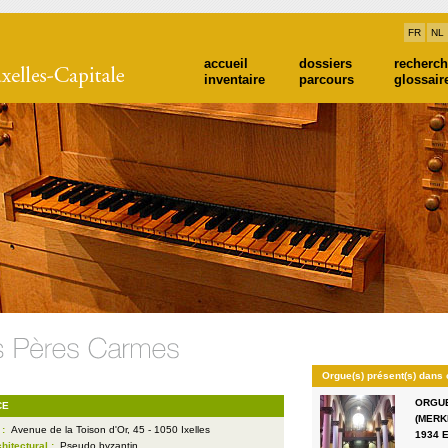
FR
NL
accueil
dossiers
recherc
inventaire
parcours
glossair
Orgue(s) présent(s) dans 
ORGUE
CE
(MERK
 :
Avenue de la Toison d'Or, 45 - 1050 Ixelles
1934 
chitectural :
Pseudo byzantin