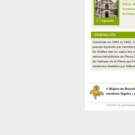
Siècle d
Construc
Architec
Agrandir
GÉNÉRALITÉS
Construite en 1861 et 1862, l
pseudo-byzantin par l'architec
de l'édifice met en valeur les 
moines bénédictins de Fleury à
de l'abbaye de la Pierre-qui-Viv
modernes réalisées par Gilber
©
Région de Bruxel
mentions légales
|
website by
jackano