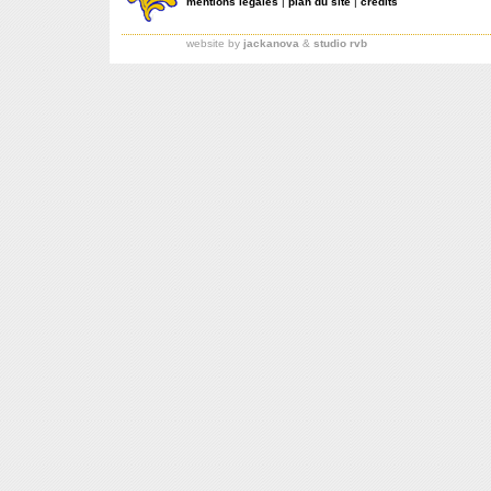
mentions légales
|
plan du site
|
crédits
website by
jackanova
&
studio rvb