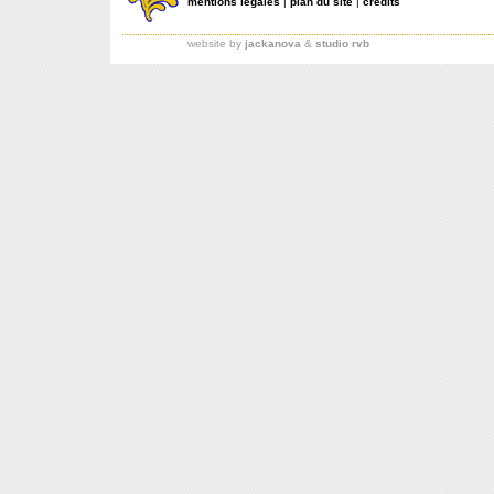
mentions légales
|
plan du site
|
crédits
website by
jackanova
&
studio rvb