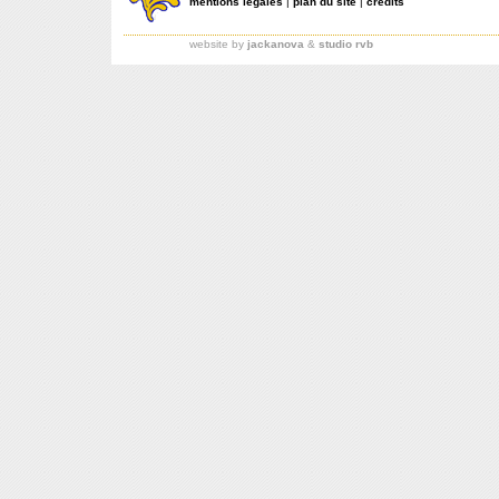
mentions légales
|
plan du site
|
crédits
website by
jackanova
&
studio rvb