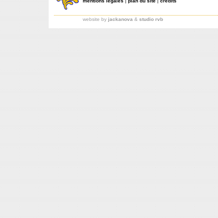
mentions légales
|
plan du site
|
crédits
website by
jackanova
&
studio rvb