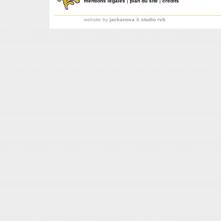
mentions légales
|
plan du site
|
crédits
website by
jackanova
&
studio rvb