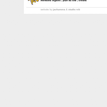
mentions légales
|
plan du site
|
crédits
website by
jackanova
&
studio rvb