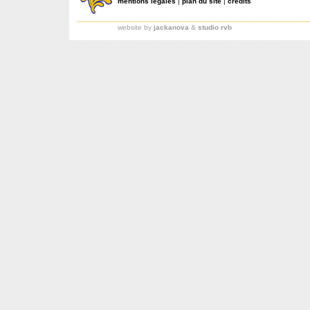
mentions légales
|
plan du site
|
crédits
website by
jackanova
&
studio rvb