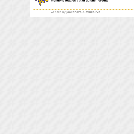
mentions légales
|
plan du site
|
crédits
website by
jackanova
&
studio rvb