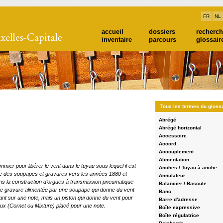
FR
NL
accueil
dossiers
recherc
inventaire
parcours
glossair
Tous les termes du gloss
Abrégé
Abrégé horizontal
Accessoire
Accord
Accouplement
Alimentation
ommier pour libérer le vent dans le tuyau sous lequel il est
Anches / Tuyau à anche
me des soupapes et gravures vers les années 1880 et
Annulateur
ns la construction d’orgues à transmission pneumatique
Balancier / Bascule
une gravure alimentée par une soupape qui donne du vent
Banc
nt sur une note, mais un piston qui donne du vent pour
Barre d'adresse
ux (Cornet ou Mixture) placé pour une note.
Boîte expressive
Boîte régulatrice