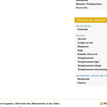
Bombarde
Bouche / Embouchure
Boursette
Bouton-poussoir
Bras d'abrégé (palette)
buffet en encorbellement
Glossaire par catégories
Chape
Accessoires
Châssis
Sonnette
Chromatique
Claire-voie
Accord
Clavier
Accord
Clavier à bascule
Coupé au ton
Clavier à bascule
Diapason
Clavier axé en queue
Egal
Clavier axé en queue
Entaille d'accord
Colonne d'eau
Tempérament
Composition
Tempérament égal
Console
Tempérament inégal
Console en fenêtre
Tempérament mésotoniq
Console séparée / console
Architecture interne de l’
console renversée
Bombarde
Construction
Clavier
Coupé au ton
Echo
Crapaudine
Grand-Orgue
Diapason
Pédale
Diatonique
Positif de dos
Domino
Positif de poitrine
Doublure
les-Capitale
|
Direction des Monuments et des Sites
RS
Récit
Echappement