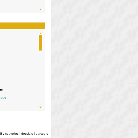
ue
 indépendante /
orgue
S :
nouvelles
|
dossiers
|
parcours