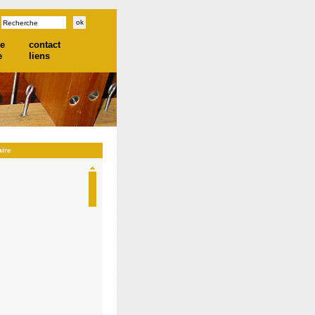
he
contact
e
liens
aire