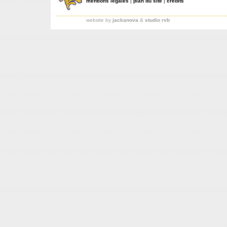
mentions légales
|
plan du site
|
crédits
website by
jackanova
&
studio rvb