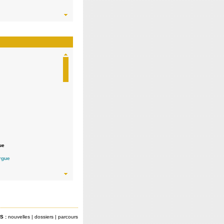
ue
 indépendante /
orgue
S :
nouvelles
|
dossiers
|
parcours