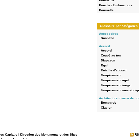
Bombarde
Bouche / Embouchure
Boursette
Bouton-poussoir
Bras d'abrégé (palette)
buffet en encorbellement
Glossaire par catégories
Chape
Accessoires
Châssis
Sonnette
Chromatique
Claire-voie
Accord
Clavier
Accord
Clavier à bascule
Coupé au ton
Clavier à bascule
Diapason
Clavier axé en queue
Egal
Clavier axé en queue
Entaille d'accord
Colonne d'eau
Tempérament
Composition
Tempérament égal
Console
Tempérament inégal
Console en fenêtre
Tempérament mésotoniq
Console séparée / console
Architecture interne de l’
console renversée
Bombarde
Construction
Clavier
Coupé au ton
Echo
Crapaudine
Grand-Orgue
Diapason
Pédale
Diatonique
Positif de dos
Domino
Positif de poitrine
Doublure
les-Capitale
|
Direction des Monuments et des Sites
RS
Récit
Echappement