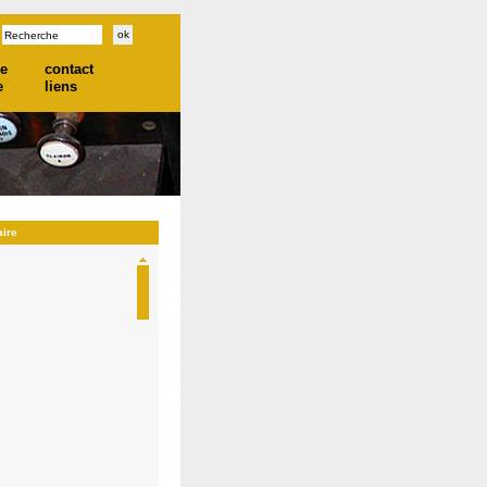
he
contact
e
liens
aire