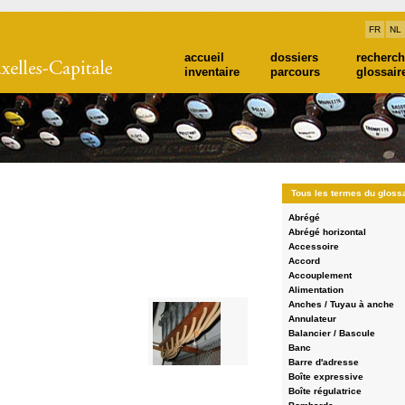
FR
NL
accueil
dossiers
recherc
inventaire
parcours
glossair
Tous les termes du gloss
Abrégé
Abrégé horizontal
Accessoire
Accord
Accouplement
Alimentation
Anches / Tuyau à anche
Annulateur
Balancier / Bascule
Banc
Barre d'adresse
Boîte expressive
Agrandir
Boîte régulatrice