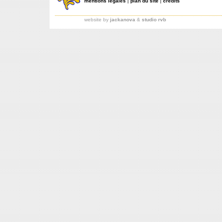
mentions légales
|
plan du site
|
crédits
website by
jackanova
&
studio rvb