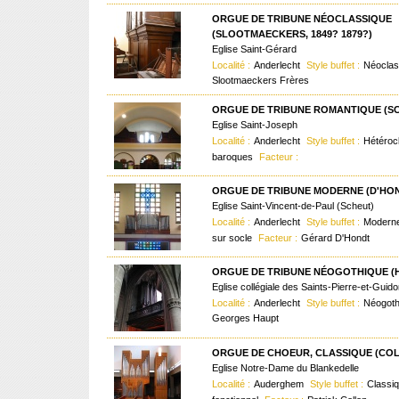
ORGUE DE TRIBUNE NÉOCLASSIQUE
(SLOOTMAECKERS, 1849? 1879?)
Eglise Saint-Gérard
Localité :
Anderlecht
Style buffet :
Néocla
Slootmaeckers Frères
ORGUE DE TRIBUNE ROMANTIQUE (SC
Eglise Saint-Joseph
Localité :
Anderlecht
Style buffet :
Hétéroc
baroques
Facteur :
ORGUE DE TRIBUNE MODERNE (D'HOND
Eglise Saint-Vincent-de-Paul (Scheut)
Localité :
Anderlecht
Style buffet :
Moderne
sur socle
Facteur :
Gérard D'Hondt
ORGUE DE TRIBUNE NÉOGOTHIQUE (H
Eglise collégiale des Saints-Pierre-et-Guid
Localité :
Anderlecht
Style buffet :
Néogot
Georges Haupt
ORGUE DE CHOEUR, CLASSIQUE (COLL
Eglise Notre-Dame du Blankedelle
Localité :
Auderghem
Style buffet :
Classiq