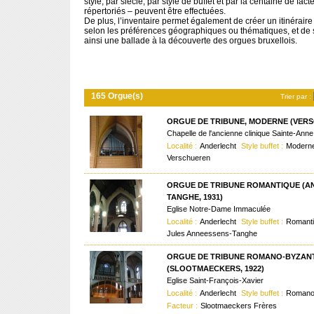
style, par siècle, par style de buffet et par la centaine de fac
répertoriés – peuvent être effectuées.
De plus, l’inventaire permet également de créer un itinérair
selon les préférences géographiques ou thématiques, et de 
ainsi une ballade à la découverte des orgues bruxellois.
165 Orgue(s)
Trier par :
ORGUE DE TRIBUNE, MODERNE (VERS
Chapelle de l'ancienne clinique Sainte-Anne
Localité :
Anderlecht
Style buffet :
Modern
Verschueren
ORGUE DE TRIBUNE ROMANTIQUE (A
TANGHE, 1931)
Eglise Notre-Dame Immaculée
Localité :
Anderlecht
Style buffet :
Romant
Jules Anneessens-Tanghe
ORGUE DE TRIBUNE ROMANO-BYZAN
(SLOOTMAECKERS, 1922)
Eglise Saint-François-Xavier
Localité :
Anderlecht
Style buffet :
Romano
Facteur :
Slootmaeckers Frères