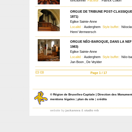
fonctionnel
Facteur :
Patrick Collon
ORGUE DE TRIBUNE POST-CLASSIQUE
1871)
Eglise Sainte-Anne
Localité :
Auderghem
Style buffet :
Néocla
Henri Vermeersch
ORGUE NÉO-BAROQUE, DANS LA NEF 
1983)
Eglise Sainte-Anne
Localité :
Auderghem
Style buffet :
Néo-b
Jan Boon , De Veylder
Page 1 / 17
©
Région de Bruxelles-Capitale
|
Direction des Monument
mentions légales
|
plan du site
|
crédits
website by
jackanova
&
studio rvb