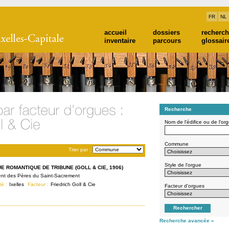
FR
NL
accueil
dossiers
recherc
inventaire
parcours
glossair
Recherche
Nom de l'édifice ou de l'or
Commune
Trier par :
Style de l'orgue
E ROMANTIQUE DE TRIBUNE (GOLL & CIE, 1906)
nt des Pères du Saint-Sacrement
té :
Ixelles
Facteur :
Friedrich Goll & Cie
Facteur d'orgues
Recherche avancée »