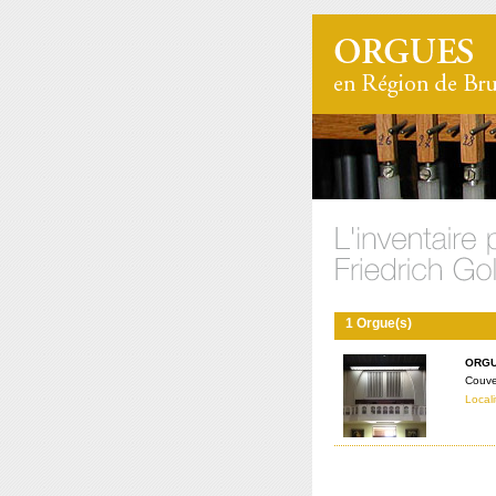
1 Orgue(s)
ORGU
Couve
Locali