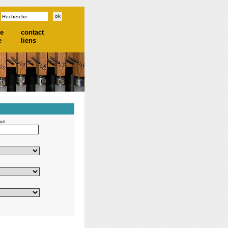
he
contact
e
liens
gue