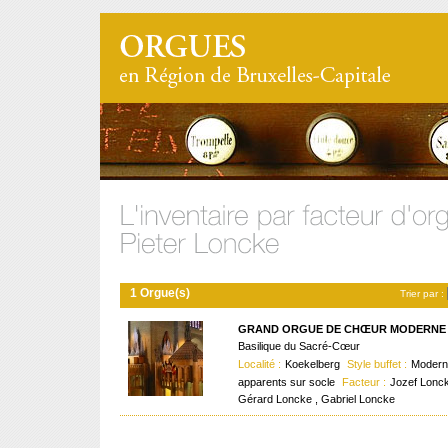
1 Orgue(s)
Trier par :
GRAND ORGUE DE CHŒUR MODERNE (
Basilique du Sacré-Cœur
Localité :
Koekelberg
Style buffet :
Modern
apparents sur socle
Facteur :
Jozef Lonck
Gérard Loncke , Gabriel Loncke