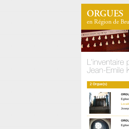
2 Orgue(s)
ORGU
Eglise
Locali
Josep
ORGU
Eglise