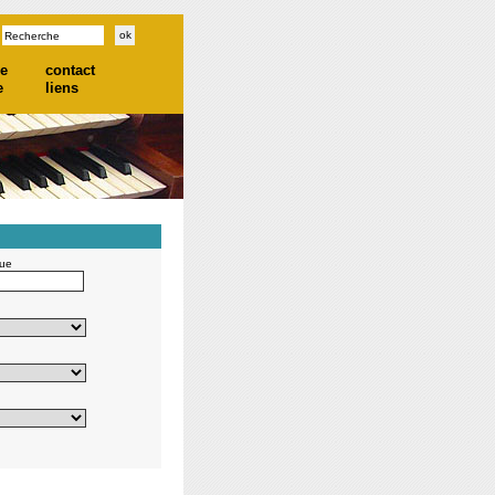
he
contact
e
liens
gue