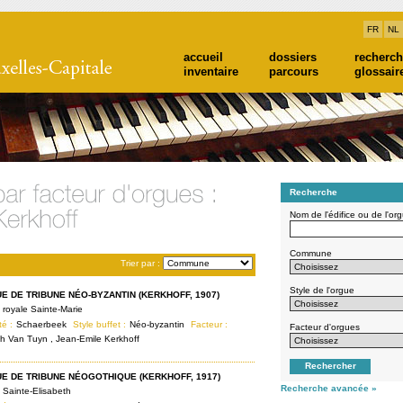
FR
NL
accueil
dossiers
recherc
inventaire
parcours
glossair
Recherche
Nom de l'édifice ou de l'or
Commune
Trier par :
Style de l'orgue
E DE TRIBUNE NÉO-BYZANTIN (KERKHOFF, 1907)
 royale Sainte-Marie
té :
Schaerbeek
Style buffet :
Néo-byzantin
Facteur :
Facteur d'orgues
h Van Tuyn , Jean-Emile Kerkhoff
E DE TRIBUNE NÉOGOTHIQUE (KERKHOFF, 1917)
Recherche avancée »
 Sainte-Elisabeth