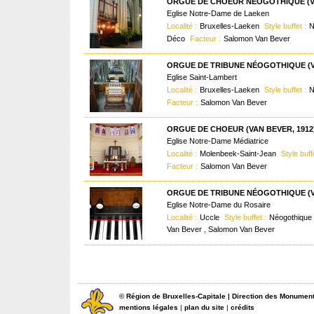
ORGUE DE CHOEUR NÉOGOTHIQUE (VA
Eglise Notre-Dame de Laeken
Localité :
Bruxelles-Laeken
Style buffet :
N
Déco
Facteur :
Salomon Van Bever
ORGUE DE TRIBUNE NÉOGOTHIQUE (VA
Eglise Saint-Lambert
Localité :
Bruxelles-Laeken
Style buffet :
N
Facteur :
Salomon Van Bever
ORGUE DE CHOEUR (VAN BEVER, 1912
Eglise Notre-Dame Médiatrice
Localité :
Molenbeek-Saint-Jean
Style buff
Facteur :
Salomon Van Bever
ORGUE DE TRIBUNE NÉOGOTHIQUE (VA
Eglise Notre-Dame du Rosaire
Localité :
Uccle
Style buffet :
Néogothique
Van Bever , Salomon Van Bever
©
Région de Bruxelles-Capitale
|
Direction des Monument
mentions légales
|
plan du site
|
crédits