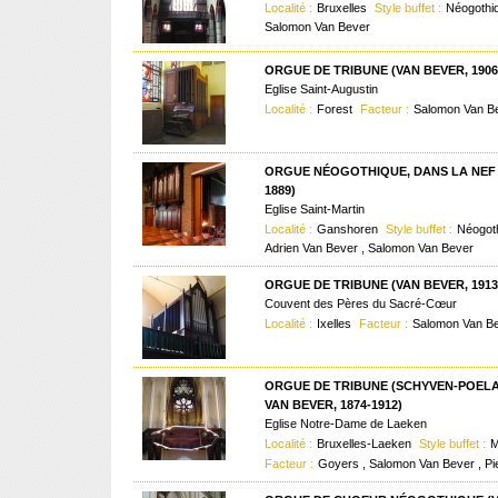
Localité :
Bruxelles
Style buffet :
Néogothi
Salomon Van Bever
ORGUE DE TRIBUNE (VAN BEVER, 1906
Eglise Saint-Augustin
Localité :
Forest
Facteur :
Salomon Van B
ORGUE NÉOGOTHIQUE, DANS LA NEF 
1889)
Eglise Saint-Martin
Localité :
Ganshoren
Style buffet :
Néogot
Adrien Van Bever , Salomon Van Bever
ORGUE DE TRIBUNE (VAN BEVER, 1913
Couvent des Pères du Sacré-Cœur
Localité :
Ixelles
Facteur :
Salomon Van B
ORGUE DE TRIBUNE (SCHYVEN-POELA
VAN BEVER, 1874-1912)
Eglise Notre-Dame de Laeken
Localité :
Bruxelles-Laeken
Style buffet :
M
Facteur :
Goyers , Salomon Van Bever , P