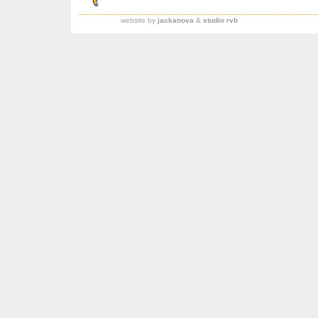
website by
jackanova
&
studio rvb