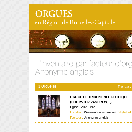
1 Orgue(s)
Trier par :
ORGUE DE TRIBUNE NÉOGOTHIQUE
(FOORSTERS/ANDREW, ?)
Eglise Saint-Henri
Localité :
Woluwe-Saint-Lambert
Style buff
Facteur :
Anonyme anglais