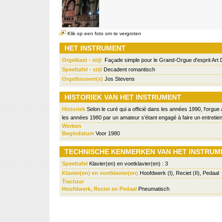
Klik op een foto om te vergroten
HET INSTRUMENT
Orgelkast - stijl
Façade simple pour le Grand-Orgue d'esprit Art
Speeltafel - stijl
Decadent romantisch
Orgelbouwer(s)
Jos Stevens
HISTORIEK VAN HET INSTRUMENT
Historiek
Selon le curé qui a officié dans les années 1990, l'orgu
les années 1980 par un amateur s'étant engagé à faire un entretien 
Werken
Begindatum
Voor 1980
TECHNISCHE KENMERKEN VAN HET INSTRUM
Speeltafel
Klavier(en) en voetklavier(en) : 3
Klavier(en) en voetklavier(en)
Hoofdwerk (I), Reciet (II), Pedaal
Tractuur
Hoofdwerk, Reciet en Pedaal
Pneumatisch