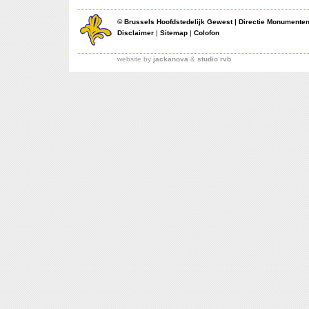
©
Brussels Hoofdstedelijk Gewest
|
Directie Monumente
Disclaimer
|
Sitemap
|
Colofon
website by
jackanova
&
studio rvb