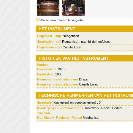
Klik op een foto om te vergroten
HET INSTRUMENT
Orgelkast - stijl
Neogotisch
Speeltafel - stijl
Romantisch; past bij de hoofdkas
Orgelbouwer(s)
Camille Loret
HISTORIEK VAN HET INSTRUMENT
Werken
Begindatum
1975
Einddatum
1980
Naam van de orgelbouwer
Draps
Naam van de orgelbouwer
Camille Loret
TECHNISCHE KENMERKEN VAN HET INSTRUM
Speeltafel
Klavier(en) en voetklavier(en) : 3
Klavier(en) en voetklavier(en)
Hoofdwerk, Reciet, Pedaal
Tractuur
Hoofdwerk, Reciet en Pedaal
Mechanisch