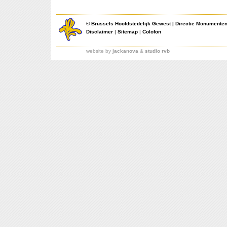
©
Brussels Hoofdstedelijk Gewest
|
Directie Monumente
Disclaimer
|
Sitemap
|
Colofon
website by
jackanova
&
studio rvb