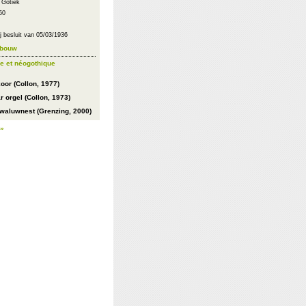
: Gotiek
50
 besluit van 05/03/1936
ebouw
e et néogothique
oor (Collon, 1977)
 orgel (Collon, 1973)
zwaluwnest (Grenzing, 2000)
 »