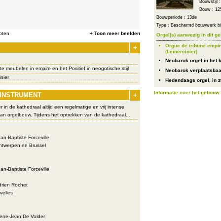
Bouwstijl 
Bouw : 12
Bouwperiode : 13de
Type : Beschermd bouwwerk bij
oten
+ Toon meer beelden
Orgel(s) aanwezig in dit g
Orgue de tribune empir
+
(Lemercinier)
Neobarok orgel in het k
e meubelen in empire en het Positief in neogotische stijl
Neobarok verplaatsbaar
nier
Hedendaags orgel, in 
Informatie over het gebouw
 INSTRUMENT
+
r in de kathedraal altijd een regelmatige en vrij intense
 van orgelbouw. Tijdens het optrekken van de kathedraal...
an-Baptiste Forceville
twerpen en Brussel
an-Baptiste Forceville
rien Rochet
velles
erre-Jean De Volder