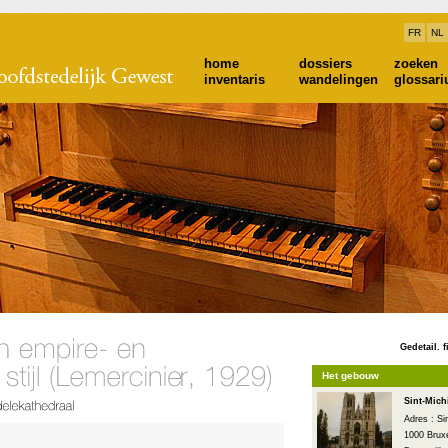
FR
NL
home
dossiers
zoeken
inventaris
wandelingen
glossar
Gedetail. f
Het gebouw
Sint-Mich
Adres : Si
1000 Bruxe