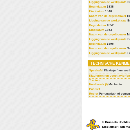
Ligging van de werkplaats
Br
Begindatum
1838
Einddatum
1840
Naam van de orgelbouwer
Hi
Ligging van de werkplaats
Br
Begindatum
1852
Einddatum
1853
Naam van de orgelbouwer
Ma
Ligging van de werkplaats
Br
Begindatum
1896
Naam van de orgelbouwer
Sa
Ligging van de werkplaats
L
TECHNISCHE KENME
Speeltafel
Klavier(en) en voetk
Klavier(en) en voetklavier(en
Tractuur
Hoofdwerk (I)
Mechanisch
Positief
Reciet
Penumatisch of geme
©
Brussels Hoofdst
Disclaimer
|
Sitem