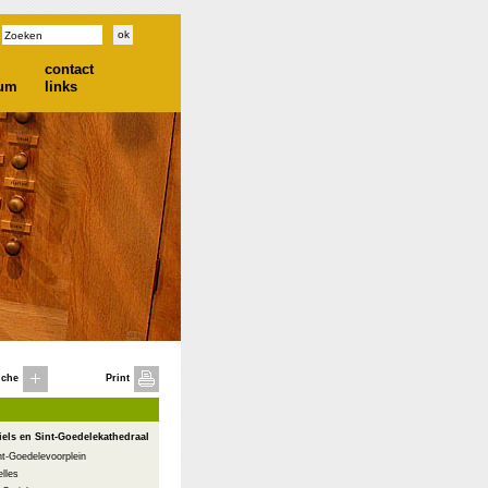
contact
ium
links
iche
Print
iels en Sint-Goedelekathedraal
nt-Goedelevoorplein
lles