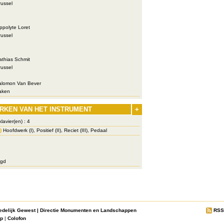
ussel
ppolyte Loret
ussel
thias Schmit
ussel
lomon Van Bever
aken
RKEN VAN HET INSTRUMENT
+
lavier(en) : 4
)
Hoofdwerk (I), Positief (II), Reciet (III), Pedaal
ngd
edelijk Gewest
|
Directie Monumenten en Landschappen
RSS
ap
|
Colofon