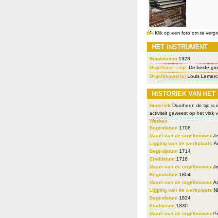
Klik op een foto om te vergr
HET INSTRUMENT
Bouwdatum
1928
Orgelkast - stijl
De beide grot
Orgelbouwer(s)
Louis Lemerci
HISTORIEK VAN HET
Historiek
Doorheen de tijd is e
activiteit geweest op het vlak
Werken
Begindatum
1706
Naam van de orgelbouwer
Je
Ligging van de werkplaats
An
Begindatum
1714
Einddatum
1718
Naam van de orgelbouwer
Je
Begindatum
1804
Naam van de orgelbouwer
Ad
Ligging van de werkplaats
Ni
Begindatum
1824
Einddatum
1830
Naam van de orgelbouwer
Pi