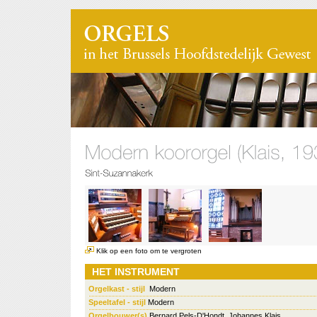
Klik op een foto om te vergroten
HET INSTRUMENT
Orgelkast - stijl
Modern
Speeltafel - stijl
Modern
Orgelbouwer(s)
Bernard Pels-D'Hondt, Johannes Klais