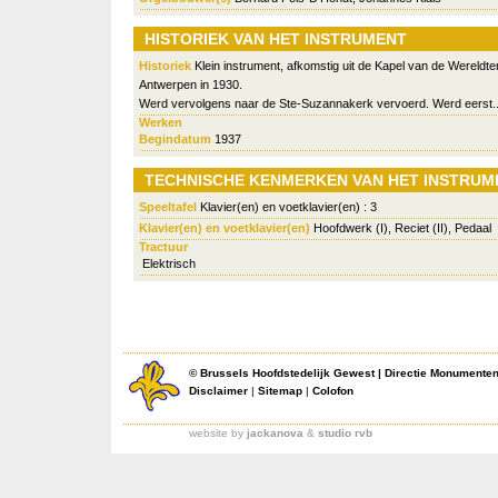
HISTORIEK VAN HET INSTRUMENT
Historiek
Klein instrument, afkomstig uit de Kapel van de Wereldte
Antwerpen in 1930.
Werd vervolgens naar de Ste-Suzannakerk vervoerd. Werd eerst..
Werken
Begindatum
1937
TECHNISCHE KENMERKEN VAN HET INSTRUM
Speeltafel
Klavier(en) en voetklavier(en) : 3
Klavier(en) en voetklavier(en)
Hoofdwerk (I), Reciet (II), Pedaal
Tractuur
Elektrisch
©
Brussels Hoofdstedelijk Gewest
|
Directie Monumente
Disclaimer
|
Sitemap
|
Colofon
website by
jackanova
&
studio rvb