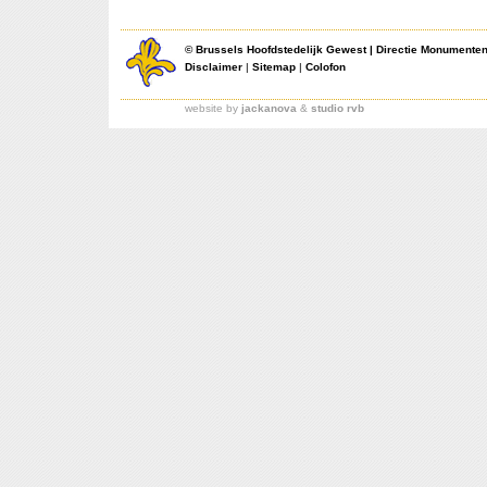
©
Brussels Hoofdstedelijk Gewest
|
Directie Monumente
Disclaimer
|
Sitemap
|
Colofon
website by
jackanova
&
studio rvb