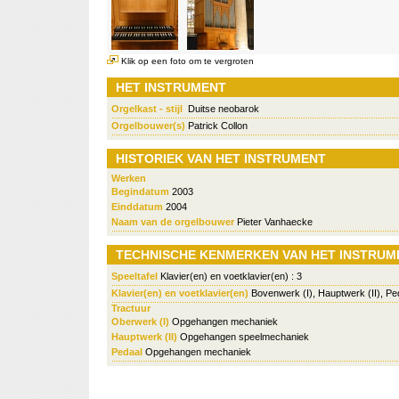
Klik op een foto om te vergroten
HET INSTRUMENT
Orgelkast - stijl
Duitse neobarok
Orgelbouwer(s)
Patrick Collon
HISTORIEK VAN HET INSTRUMENT
Werken
Begindatum
2003
Einddatum
2004
Naam van de orgelbouwer
Pieter Vanhaecke
TECHNISCHE KENMERKEN VAN HET INSTRUM
Speeltafel
Klavier(en) en voetklavier(en) : 3
Klavier(en) en voetklavier(en)
Bovenwerk (I), Hauptwerk (II), Pe
Tractuur
Oberwerk (I)
Opgehangen mechaniek
Hauptwerk (II)
Opgehangen speelmechaniek
Pedaal
Opgehangen mechaniek