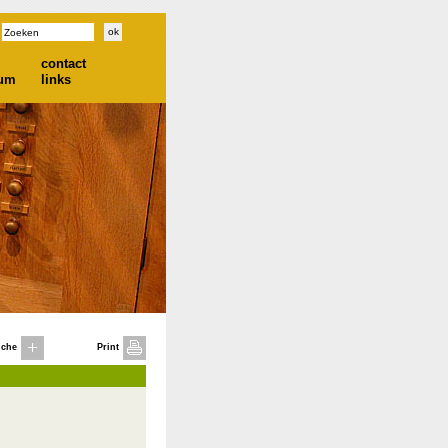
contact
ium
links
iche
Print