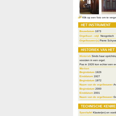
Klik op een foto om te vergr
HET INSTRUMENT
Bouwdatum
1873
Orgelkast - stijl
Neogotisch
Orgelbouwer(s)
Pierre Schyv
HISTORIEK VAN HET
Historiek
Sinds haar oprichtin
voorzien in een orgel.
Pas in 1926 kon echter een ee
Werken
Begindatum
1926
Einddatum
1927
Begindatum
1972
Naam van de orgelbouwer
An
Begindatum
2000
Einddatum
2001
Naam van de orgelbouwer
Gu
TECHNISCHE KENME
Speeltafel
Klavier(en) en voetk