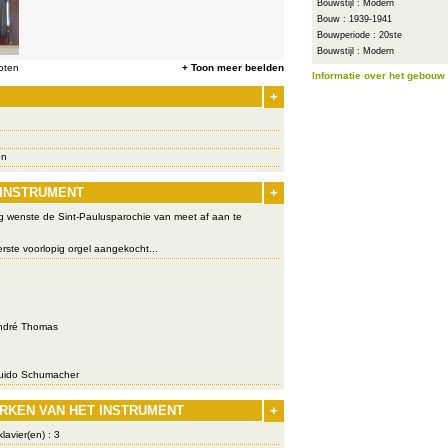
Bouwstijl : Modern
Bouw : 1939-1941
Bouwperiode : 20ste
Bouwstijl : Modern
oten
+ Toon meer beelden
Informatie over het gebouw
+
en
 INSTRUMENT
+
g wenste de Sint-Paulusparochie van meet af aan te
rste voorlopig orgel aangekocht...
dré Thomas
ido Schumacher
RKEN VAN HET INSTRUMENT
+
lavier(en) : 3