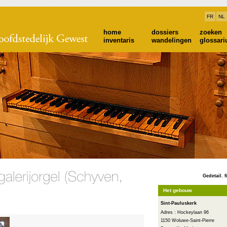
FR
NL
home
dossiers
zoeken
inventaris
wandelingen
glossar
Gedetail. f
Het gebouw
Sint-Pauluskerk
Adres : Hockeylaan 96
1150 Woluwe-Saint-Pierre