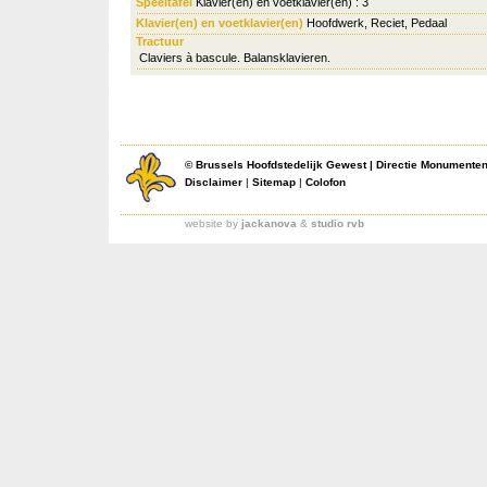
Speeltafel
Klavier(en) en voetklavier(en) : 3
Klavier(en) en voetklavier(en)
Hoofdwerk, Reciet, Pedaal
Tractuur
Claviers à bascule. Balansklavieren.
©
Brussels Hoofdstedelijk Gewest
|
Directie Monumente
Disclaimer
|
Sitemap
|
Colofon
website by
jackanova
&
studio rvb