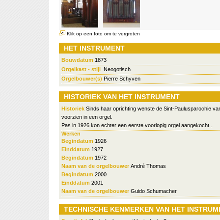
Klik op een foto om te vergroten
HET INSTRUMENT
Bouwdatum
1873
Orgelkast - stijl
Neogotisch
Orgelbouwer(s)
Pierre Schyven
HISTORIEK VAN HET INSTRUMENT
Historiek
Sinds haar oprichting wenste de Sint-Paulusparochie van
voorzien in een orgel.
Pas in 1926 kon echter een eerste voorlopig orgel aangekocht...
Werken
Begindatum
1926
Einddatum
1927
Begindatum
1972
Naam van de orgelbouwer
André Thomas
Begindatum
2000
Einddatum
2001
Naam van de orgelbouwer
Guido Schumacher
TECHNISCHE KENMERKEN VAN HET INSTRUM