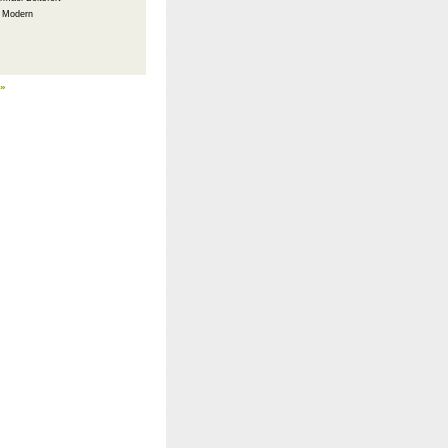
: Modern
 »