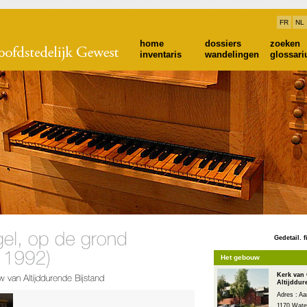
FR
NL
home
dossiers
zoeken
inventaris
wandelingen
glossar
Gedetail. f
Het gebouw
Kerk van
Altijddur
Adres : Aa
1170 Water