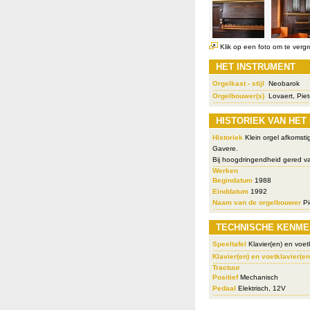
Klik op een foto om te vergr
HET INSTRUMENT
Orgelkast - stijl
Neobarok
Orgelbouwer(s)
Lovaert, Pie
HISTORIEK VAN HET
Historiek
Klein orgel afkomsti
Gavere.
Bij hoogdringendheid gered va
Werken
Begindatum
1988
Einddatum
1992
Naam van de orgelbouwer
Pi
TECHNISCHE KENME
Speeltafel
Klavier(en) en voetk
Klavier(en) en voetklavier(en
Tractuur
Positief
Mechanisch
Pedaal
Elektrisch, 12V