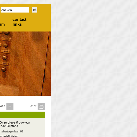
contact
ium
links
iche
Print
 Onze-Lieve-Vrouw van
ende Bijstand
rtshertogenlaan 68
mael-Boitsfort