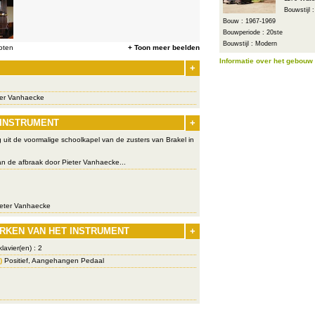
Bouwstijl 
Bouw : 1967-1969
Bouwperiode : 20ste
Bouwstijl : Modern
oten
+ Toon meer beelden
Informatie over het gebouw
+
ter Vanhaecke
 INSTRUMENT
+
g uit de voormalige schoolkapel van de zusters van Brakel in
n de afbraak door Pieter Vanhaecke...
eter Vanhaecke
RKEN VAN HET INSTRUMENT
+
lavier(en) : 2
)
Positief, Aangehangen Pedaal