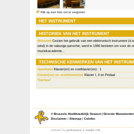
Klik op een foto om te vergroten
HET INSTRUMENT
HISTORIEK VAN HET INSTRUMENT
Historiek
Gezien het gebruik van een elektronisch instrument (d.w.
wind) in de naburige parochie, werd in 1980 besloten om voor de o
muziekacademie...
TECHNISCHE KENMERKEN VAN HET INSTRUM
Speeltafel
Klavier(en) en voetklavier(en) : 1
Klavier(en) en voetklavier(en)
Klavier I, II en Pedaal
Tractuur
©
Brussels Hoofdstedelijk Gewest
|
Directie Monumente
Disclaimer
|
Sitemap
|
Colofon
website by
jackanova
&
studio rvb