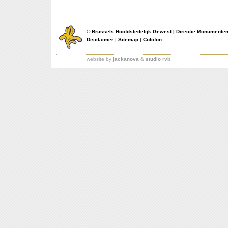
©
Brussels Hoofdstedelijk Gewest
|
Directie Monumente
Disclaimer
|
Sitemap
|
Colofon
website by
jackanova
&
studio rvb