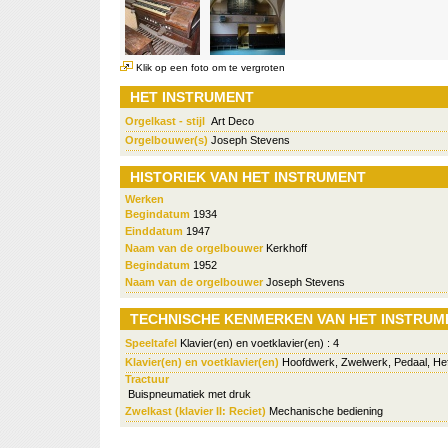
Klik op een foto om te vergroten
HET INSTRUMENT
Orgelkast - stijl
Art Deco
Orgelbouwer(s)
Joseph Stevens
HISTORIEK VAN HET INSTRUMENT
Werken
Begindatum
1934
Einddatum
1947
Naam van de orgelbouwer
Kerkhoff
Begindatum
1952
Naam van de orgelbouwer
Joseph Stevens
TECHNISCHE KENMERKEN VAN HET INSTRUM
Speeltafel
Klavier(en) en voetklavier(en) : 4
Klavier(en) en voetklavier(en)
Hoofdwerk, Zwelwerk, Pedaal, He
Tractuur
Buispneumatiek met druk
Zwelkast (klavier II: Reciet)
Mechanische bediening