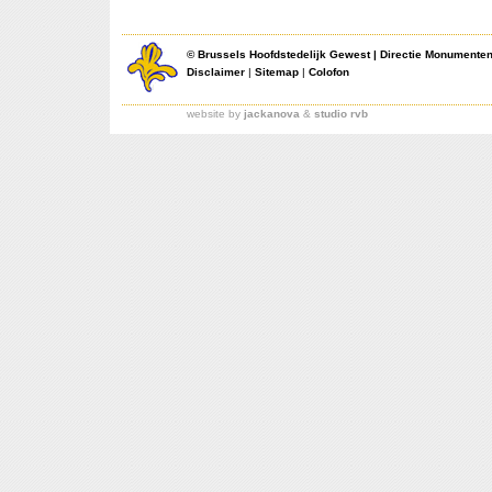
©
Brussels Hoofdstedelijk Gewest
|
Directie Monumente
Disclaimer
|
Sitemap
|
Colofon
website by
jackanova
&
studio rvb