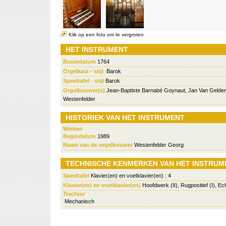
Klik op een foto om te vergroten
HET INSTRUMENT
Bouwdatum
1764
Orgelkast - stijl
Barok
Speeltafel - stijl
Barok
Orgelbouwer(s)
Jean-Baptiste Barnabé Goynaut, Jan Van Gelder
Westenfelder
HISTORIEK VAN HET INSTRUMENT
Werken
Begindatum
1989
Naam van de orgelbouwer
Westenfelder Georg
TECHNISCHE KENMERKEN VAN HET INSTRUM
Speeltafel
Klavier(en) en voetklavier(en) : 4
Klavier(en) en voetklavier(en)
Hoofdwerk (II), Rugpositief (I), Ec
Tractuur
Mechanisch