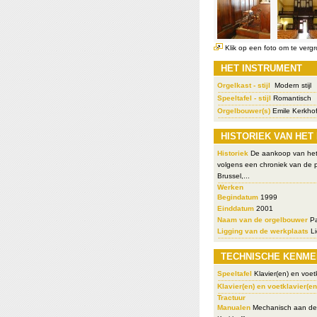
Klik op een foto om te vergr
HET INSTRUMENT
Orgelkast - stijl
Modern stijl
Speeltafel - stijl
Romantisch
Orgelbouwer(s)
Emile Kerkhof
HISTORIEK VAN HET
Historiek
De aankoop van het o
volgens een chroniek van de 
Brussel,...
Werken
Begindatum
1999
Einddatum
2001
Naam van de orgelbouwer
Pa
Ligging van de werkplaats
Li
TECHNISCHE KENME
Speeltafel
Klavier(en) en voetk
Klavier(en) en voetklavier(en
Tractuur
Manualen
Mechanisch aan de s