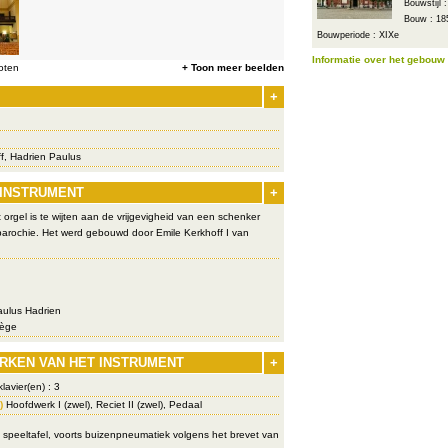
Bouwstijl 
Bouw : 18
Bouwperiode : XIXe
Informatie over het gebouw
oten
+ Toon meer beelden
+
f, Hadrien Paulus
 INSTRUMENT
+
rgel is te wijten aan de vrijgevigheid van een schenker
parochie. Het werd gebouwd door Emile Kerkhoff I van
ulus Hadrien
ège
RKEN VAN HET INSTRUMENT
+
lavier(en) : 3
)
Hoofdwerk I (zwel), Reciet II (zwel), Pedaal
peeltafel, voorts buizenpneumatiek volgens het brevet van