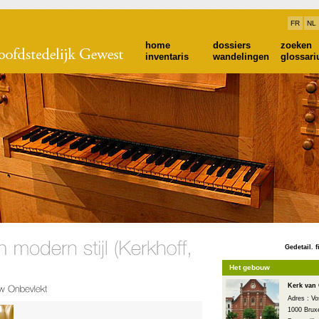
FR
NL
home
dossiers
zoeken
inventaris
wandelingen
glossar
Gedetail. f
Het gebouw
Kerk van
Adres : Vo
1000 Bruxe