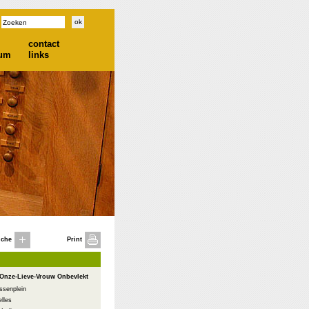
contact
ium
links
iche
Print
 Onze-Lieve-Vrouw Onbevlekt
ssenplein
lles