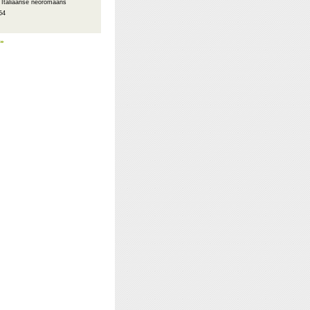
: Italiaanse neoromaans
54
 »