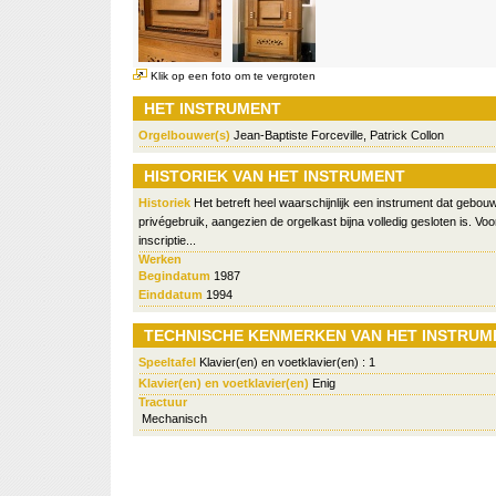
Klik op een foto om te vergroten
HET INSTRUMENT
Orgelbouwer(s)
Jean-Baptiste Forceville, Patrick Collon
HISTORIEK VAN HET INSTRUMENT
Historiek
Het betreft heel waarschijnlijk een instrument dat gebo
privégebruik, aangezien de orgelkast bijna volledig gesloten is. Vo
inscriptie...
Werken
Begindatum
1987
Einddatum
1994
TECHNISCHE KENMERKEN VAN HET INSTRUM
Speeltafel
Klavier(en) en voetklavier(en) : 1
Klavier(en) en voetklavier(en)
Enig
Tractuur
Mechanisch