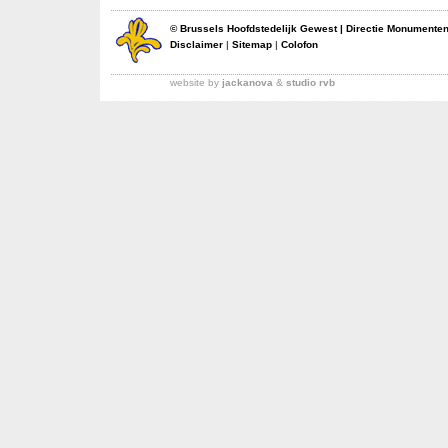
©
Brussels Hoofdstedelijk Gewest
|
Directie Monumente
Disclaimer
|
Sitemap
|
Colofon
website by
jackanova
&
studio rvb