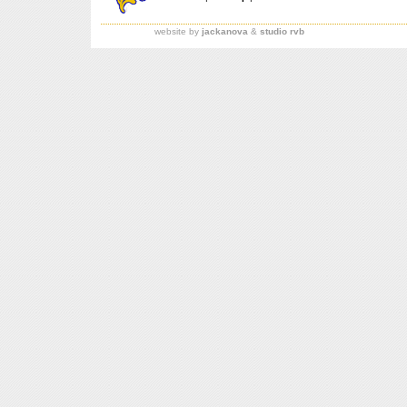
website by
jackanova
&
studio rvb