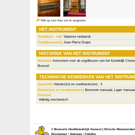
Klik op een foto om te vergroten
HET INSTRUMENT
Orgelkast - stijl
Vlaamse neobarok
Orgelbouwer(s)
Jean-Pierre Draps
HISTORIEK VAN HET INSTRUMENT
Historiek
Instrument voor de orgellessen van het Koninklijk Cons
Brussel
TECHNISCHE KENMERKEN VAN HET INSTRUM
Speeltafel
Klavier(en) en voetklavier(en) : 3
Klavier(en) en voetklavier(en)
Bovenste manuaal, Lager manuaal
Tractuur
Volledig mechanisch
©
Brussels Hoofdstedelijk Gewest
|
Directie Monumente
Disclaimer
|
Sitemap
|
Colofon