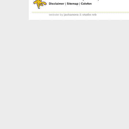
Disclaimer
|
Sitemap
|
Colofon
website by
jackanova
&
studio rvb