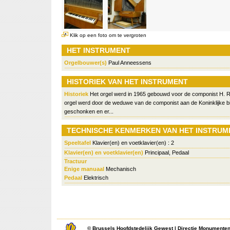
Klik op een foto om te vergroten
HET INSTRUMENT
Orgelbouwer(s)
Paul Anneessens
HISTORIEK VAN HET INSTRUMENT
Historiek
Het orgel werd in 1965 gebouwd voor de componist H. R
orgel werd door de weduwe van de componist aan de Koninklijke bi
geschonken en er...
TECHNISCHE KENMERKEN VAN HET INSTRUM
Speeltafel
Klavier(en) en voetklavier(en) : 2
Klavier(en) en voetklavier(en)
Principaal, Pedaal
Tractuur
Enige manuaal
Mechanisch
Pedaal
Elektrisch
©
Brussels Hoofdstedelijk Gewest
|
Directie Monumente