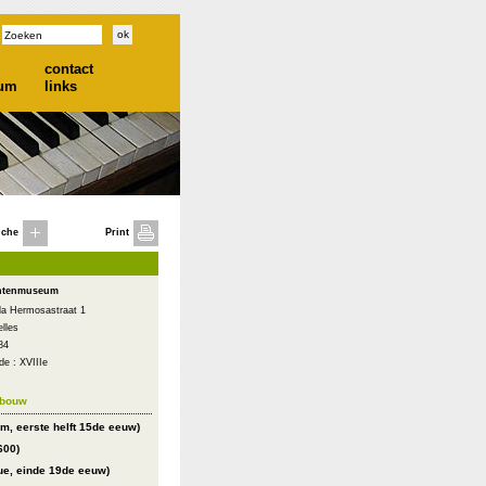
contact
ium
links
iche
Print
ntenmuseum
lla Hermosastraat 1
lles
84
e : XVIIIe
ebouw
em, eerste helft 15de eeuw)
600)
que, einde 19de eeuw)