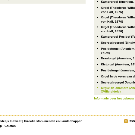
Kamerorgel (Anoniem, 
Orgel (Theodorus Wilh
von Hall, 1676)
Orgel (Theodorus Wilh
von Hall, 1676)
Orgel (Theodorus Wilh
von Hall, 1676)
Kamerorgel Positief (
Secretaireorgel (Bingiv
Positieforgel (Anoniem
eeuw)
Draaiorgel (Anoniem, 
Kistorgel (Anoniem, 16
Positieforgel (anoniem
Orgel in de vorm van d
Secretaireorgel (Anoni
Orgue de chambre (An
XVIIIe siècle)
Informatie over het gebouw
edelijk Gewest
|
Directie Monumenten en Landschappen
RSS
ap
|
Colofon