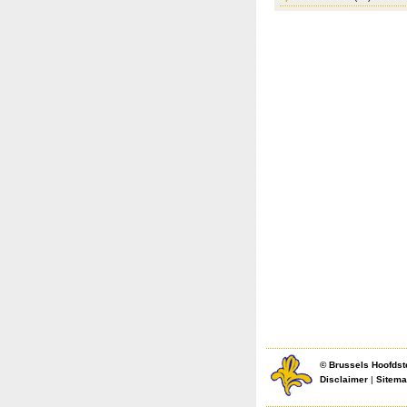
©
Brussels Hoofdst
Disclaimer
|
Sitem