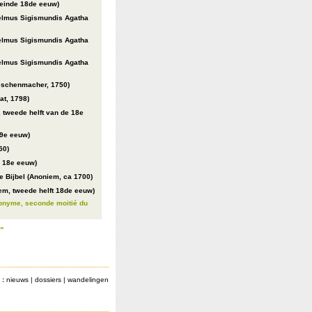
einde 18de eeuw)
elmus Sigismundis Agatha
elmus Sigismundis Agatha
elmus Sigismundis Agatha
Teschenmacher, 1750)
at, 1798)
, tweede helft van de 18e
19e eeuw)
50)
, 18e eeuw)
e Bijbel (Anoniem, ca 1700)
em, tweede helft 18de eeuw)
onyme, seconde moitié du
 »
 :
nieuws
|
dossiers
|
wandelingen