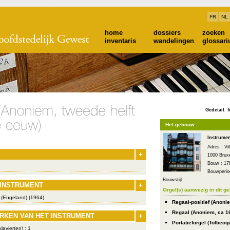
FR
NL
home
dossiers
zoeken
inventaris
wandelingen
glossar
Gedetail. f
Het gebouw
Instrume
Adres : Vi
+
1000 Bruxe
Bouw : 17
Bouwperiod
Bouwstijl :
 INSTRUMENT
+
Orgel(s) aanwezig in dit g
 (Engeland) (1964)
Regaal-positief (Anoni
Regaal (Anoniem, ca 1
RKEN VAN HET INSTRUMENT
+
Portatieforgel (Tolbec
lavier(en) : 1