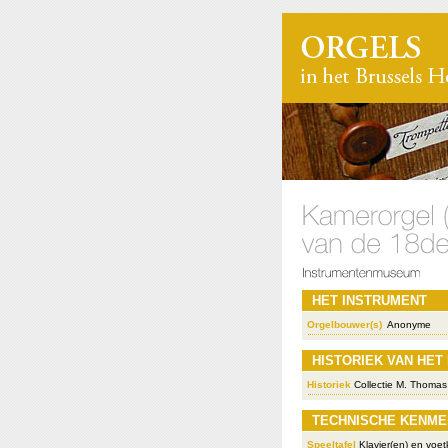
HET INSTRUMENT
Orgelbouwer(s)
Anonyme
HISTORIEK VAN HET
Historiek
Collectie M. Thomas
TECHNISCHE KENME
Speeltafel
Klavier(en) en voetk